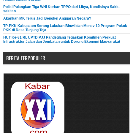
Polisi Pulangkan Tiga WNI Korban TPPO dari Libya, Kondisinya Sakit-
sakitan
Akankah MK Terus Jadi Bengkel Anggaran Negara?
TP-PKK Kabupaten Serang Lakukan Binwil dan Monev 10 Program Pokok
PKK di Desa Tunjung Teja
HUT Ke-81 RI, UPTD PJJ Pandeglang Tegaskan Komitmen Perkuat
Infrastruktur Jalan dan Jembatan untuk Dorong Ekonomi Masyarakat
BERITA TERPOPULER