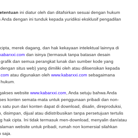
Ketentuan
ini diatur oleh dan ditafsirkan sesuai dengan hukum
 Anda dengan ini tunduk kepada yuridiksi eksklusif pengadilan
ipta, merek dagang, dan hak kekayaan intelektual lainnya di
kabarxxi.com
dan isinya (termasuk tanpa batasan desain
, grafik dan semua perangkat lunak dan sumber kode yang
engan situs web) yang dimiliki oleh atau dilisensikan kepada
.com
atau digunakan oleh
www.kabarxxi.com
sebagaimana
h hukum.
gakses website
www.kabarxxi.com
, Anda setuju bahwa Anda
es konten semata-mata untuk penggunaan pribadi dan non-
 satu pun dari konten dapat di download, disalin, direproduksi,
, disimpan, dijual atau didistribusikan tanpa persetujuan tertulis
 hak cipta. Ini tidak termasuk men-download, menyalin dan/atau
laman website untuk pribadi, rumah non komersial silahkan
 saja.