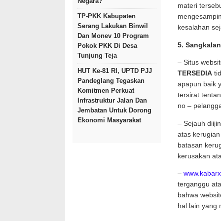
Negara?
materi terseb
TP-PKK Kabupaten
mengesamping
Serang Lakukan Binwil
kesalahan sej
Dan Monev 10 Program
5. Sangkala
Pokok PKK Di Desa
Tunjung Teja
– Situs websi
HUT Ke-81 RI, UPTD PJJ
TERSEDIA
ti
Pandeglang Tegaskan
apapun baik y
Komitmen Perkuat
tersirat tent
Infrastruktur Jalan Dan
no – pelangga
Jembatan Untuk Dorong
Ekonomi Masyarakat
– Sejauh diij
atas kerugian
batasan kerug
kerusakan at
–
www.kabarx
terganggu at
bahwa website
hal lain yan