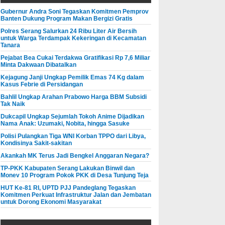
Gubernur Andra Soni Tegaskan Komitmen Pemprov
Banten Dukung Program Makan Bergizi Gratis
Polres Serang Salurkan 24 Ribu Liter Air Bersih
untuk Warga Terdampak Kekeringan di Kecamatan
Tanara
Pejabat Bea Cukai Terdakwa Gratifikasi Rp 7,6 Miliar
Minta Dakwaan Dibatalkan
Kejagung Janji Ungkap Pemilik Emas 74 Kg dalam
Kasus Febrie di Persidangan
Bahlil Ungkap Arahan Prabowo Harga BBM Subsidi
Tak Naik
Dukcapil Ungkap Sejumlah Tokoh Anime Dijadikan
Nama Anak: Uzumaki, Nobita, hingga Sasuke
Polisi Pulangkan Tiga WNI Korban TPPO dari Libya,
Kondisinya Sakit-sakitan
Akankah MK Terus Jadi Bengkel Anggaran Negara?
TP-PKK Kabupaten Serang Lakukan Binwil dan
Monev 10 Program Pokok PKK di Desa Tunjung Teja
HUT Ke-81 RI, UPTD PJJ Pandeglang Tegaskan
Komitmen Perkuat Infrastruktur Jalan dan Jembatan
untuk Dorong Ekonomi Masyarakat