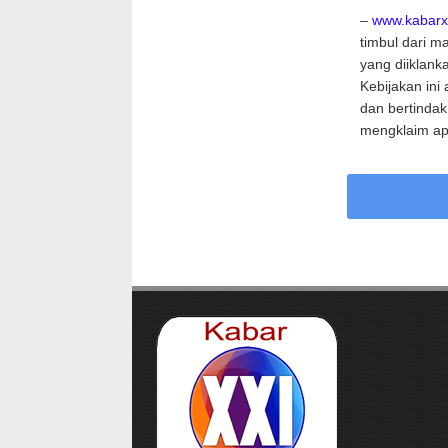
–
www.kabarx
timbul dari ma
yang diiklanka
Kebijakan in
dan bertinda
mengklaim a