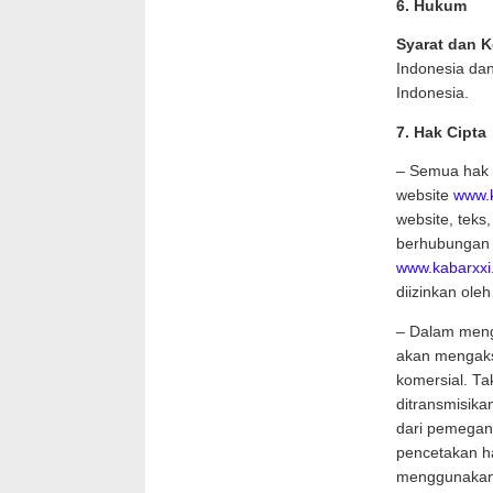
6. Hukum
Syarat dan 
Indonesia dan
Indonesia.
7. Hak Cipta
– Semua hak c
website
www.
website, teks
berhubungan d
www.kabarxxi
diizinkan ole
– Dalam men
akan mengaks
komersial. Tak
ditransmisikan
dari pemegang
pencetakan ha
menggunakan