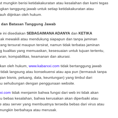
ut mungkin berisi ketidakakuratan atau kesalahan dan kami tegas
kan tanggung jawab untuk setiap ketidakakuratan atau
auh diijinkan oleh hukum.
n dan Batasan Tanggung Jawab
te ini disediakan
SEBAGAIMANA ADANYA
dan
KETIKA
dak mewakili atau mendukung siapapun dan tanpa jaminan
ang tersurat maupun tersirat, namun tidak terbatas jaminan
ang kualitas yang memuaskan, kesesuaian untuk tujuan tertentu,
ran, kompabilitas, keamanan dan akurasi.
inkan oleh hukum,
www.kabarxxi.com
tidak bertanggung jawab
 tidak langsung atau konsekuensi atau apa pun (termasuk tanpa
ian bisnis, peluang, data, keuntungan) yang timbul dari
au sehubungan dengan penggunaan website.
xi.com
tidak menjamin bahwa fungsi dari web ini tidak akan
au bebas kesalahan, bahwa kerusakan akan diperbaiki atau
 atau server yang membuatnya tersedia bebas dari virus atau
g mungkin berbahaya atau merusak.