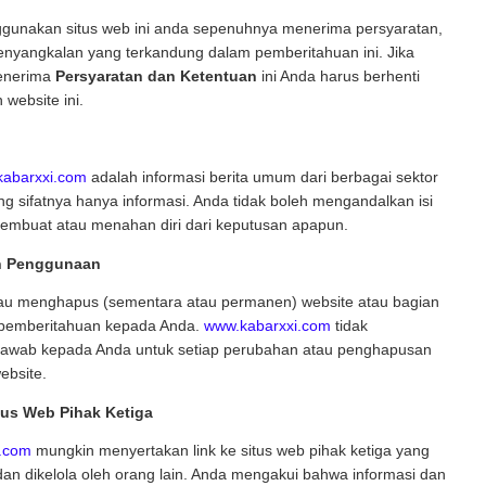
unakan situs web ini anda sepenuhnya menerima persyaratan,
enyangkalan yang terkandung dalam pemberitahuan ini. Jika
enerima
Persyaratan dan Ketentuan
ini Anda harus berhenti
website ini.
abarxxi.com
adalah informasi berita umum dari berbagai sektor
g sifatnya hanya informasi. Anda tidak boleh mengandalkan isi
membuat atau menahan diri dari keputusan apapun.
n Penggunaan
u menghapus (sementara atau permanen) website atau bagian
a pemberitahuan kepada Anda.
www.kabarxxi.com
tidak
jawab kepada Anda untuk setiap perubahan atau penghapusan
ebsite.
itus Web Pihak Ketiga
.com
mungkin menyertakan link ke situs web pihak ketiga yang
dan dikelola oleh orang lain. Anda mengakui bahwa informasi dan