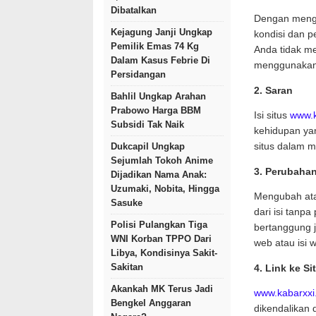
Dibatalkan
Dengan mengg
Kejagung Janji Ungkap
kondisi dan p
Pemilik Emas 74 Kg
Anda tidak m
Dalam Kasus Febrie Di
menggunakan 
Persidangan
2. Saran
Bahlil Ungkap Arahan
Prabowo Harga BBM
Isi situs
www.k
Subsidi Tak Naik
kehidupan yan
Dukcapil Ungkap
situs dalam 
Sejumlah Tokoh Anime
3. Perubaha
Dijadikan Nama Anak:
Uzumaki, Nobita, Hingga
Mengubah ata
Sasuke
dari isi tanp
Polisi Pulangkan Tiga
bertanggung 
WNI Korban TPPO Dari
web atau isi w
Libya, Kondisinya Sakit-
Sakitan
4. Link ke S
Akankah MK Terus Jadi
www.kabarxxi
Bengkel Anggaran
dikendalikan 