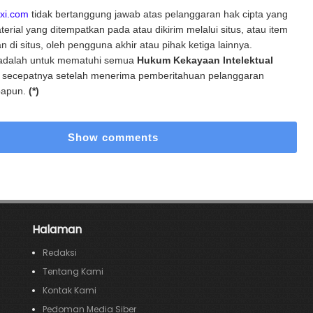
xi.com
tidak bertanggung jawab atas pelanggaran hak cipta yang
terial yang ditempatkan pada atau dikirim melalui situs, atau item
n di situs, oleh pengguna akhir atau pihak ketiga lainnya.
i adalah untuk mematuhi semua
Hukum Kekayaan Intelektual
k secepatnya setelah menerima pemberitahuan pelanggaran
papun.
(*)
Show comments
Halaman
Redaksi
Tentang Kami
Kontak Kami
Pedoman Media Siber