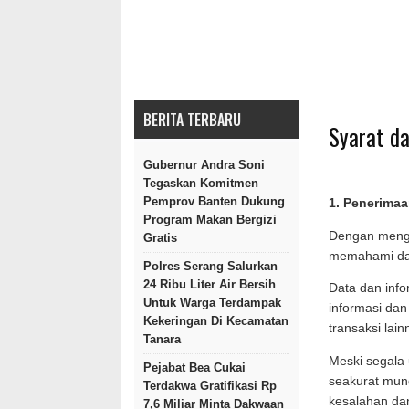
BERITA TERBARU
Syarat d
Gubernur Andra Soni
Tegaskan Komitmen
Pemprov Banten Dukung
1. Penerima
Program Makan Bergizi
Dengan meng
Gratis
memahami da
Polres Serang Salurkan
24 Ribu Liter Air Bersih
Data dan info
Untuk Warga Terdampak
informasi dan
Kekeringan Di Kecamatan
transaksi lain
Tanara
Meski segala 
Pejabat Bea Cukai
seakurat mun
Terdakwa Gratifikasi Rp
kesalahan da
7,6 Miliar Minta Dakwaan