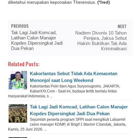
diketahui merupakan keponakan Therensius.
(*/red)
PREVIOUS
NEXT
Tak Lagi Jadi Komcad,
Nadiem Divonis 10 Tahun
Latihan Calon Manajer
Penjara, Jaksa Sebut
Kopdes Dipersingkat Jadi
Hakim Buktikan Tak Ada
Dua Pekan
Kriminalisasi
Related Posts:
Kakorlantas Sebut Tidak Ada Kemacetan
Menonjol saat Long Weekend
Kakorlantas Polri Irjen Agus Suryonugroho. JAKARTA,
KabarXXI.Com - Saat ini, budaya tertib berlalu lintas
masyarakat Indonesia, s ...
Tak Lagi Jadi Komcad, Latihan Calon Manajer
Kopdes Dipersingkat Jadi Dua Pekan
Sejumlah peserta program SPPI saat mengikuti Latsarmil
calon manajer KDMP, di Brigif 1 Marinir Cilandak, Jakarta,
Kamis, 25 Juni 2026. ...