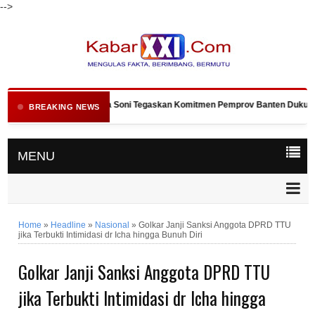
-->
Gubernur Andra Soni Tegaskan Komitmen Pemprov Banten Dukung Pro
BREAKING NEWS
MENU
Home
»
Headline
»
Nasional
»
Golkar Janji Sanksi Anggota DPRD TTU
jika Terbukti Intimidasi dr Icha hingga Bunuh Diri
Golkar Janji Sanksi Anggota DPRD TTU
jika Terbukti Intimidasi dr Icha hingga