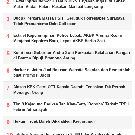
Lewat Inpres Nomor 2 Tahun 2025, Layanan Irigasi di Lebak
Makin Andal, Petani Rasakan Manfaat Langsung
Duduk Perkara Massa PSHT Geruduk Polrestabes Surabaya,
Tolak Premanisme Debt Collector
Estafet Kepemimpinan Polres Lebak: AKBP Arninsi Resmi
Menjabat Kapolres Baru, Lepas AKBP Herfio Zaki
Komitmen Gubernur Andra Soni Perkuatan Ketahanan Pangan
di Banten Dipuji Pramono Anung
Hacker di Jatim Jual Ratusan Website Sekolah dan Pemerintah
buat Promosi Judol
Alasan KPK Getol OTT Kepala Daerah, Tegaskan Tak Pernah
Menarget Orang
Tim 9 Kejagung Periksa Tan Kian-Ferry 'Boboho' Terkait TPPU
Febrie Adriansyah
Hukum Tidak Boleh Dikalahkan Kerumunan
Polres Serang Distribusikan 8.000 Liter Air Bersih untuk