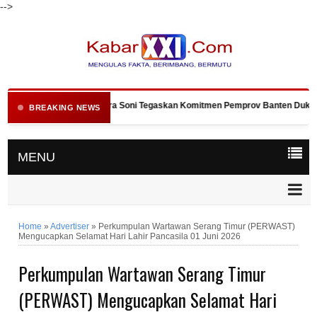
-->
Gubernur Andra Soni Tegaskan Komitmen Pemprov Banten Dukung P
BREAKING NEWS
MENU
Home
»
Advertiser
»
Perkumpulan Wartawan Serang Timur (PERWAST)
Mengucapkan Selamat Hari Lahir Pancasila 01 Juni 2026
Perkumpulan Wartawan Serang Timur
(PERWAST) Mengucapkan Selamat Hari