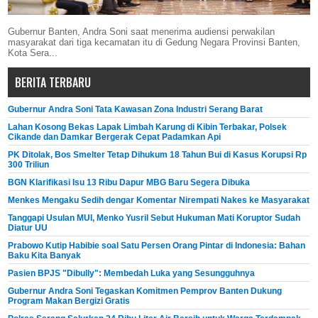
Gubernur Banten, Andra Soni saat menerima audiensi perwakilan
masyarakat dari tiga kecamatan itu di Gedung Negara Provinsi Banten,
Kota Sera...
BERITA TERBARU
Gubernur Andra Soni Tata Kawasan Zona Industri Serang Barat
Lahan Kosong Bekas Lapak Limbah Karung di Kibin Terbakar, Polsek
Cikande dan Damkar Bergerak Cepat Padamkan Api
PK Ditolak, Bos Smelter Tetap Dihukum 18 Tahun Bui di Kasus Korupsi Rp
300 Triliun
BGN Klarifikasi Isu 13 Ribu Dapur MBG Baru Segera Dibuka
Menkes Mengaku Sedih dengar Komentar Nirempati Nakes ke Masyarakat
Tanggapi Usulan MUI, Menko Yusril Sebut Hukuman Mati Koruptor Sudah
Diatur UU
Prabowo Kutip Habibie soal Satu Persen Orang Pintar di Indonesia: Bahan
Baku Kita Banyak
Pasien BPJS "Dibully": Membedah Luka yang Sesungguhnya
Gubernur Andra Soni Tegaskan Komitmen Pemprov Banten Dukung
Program Makan Bergizi Gratis