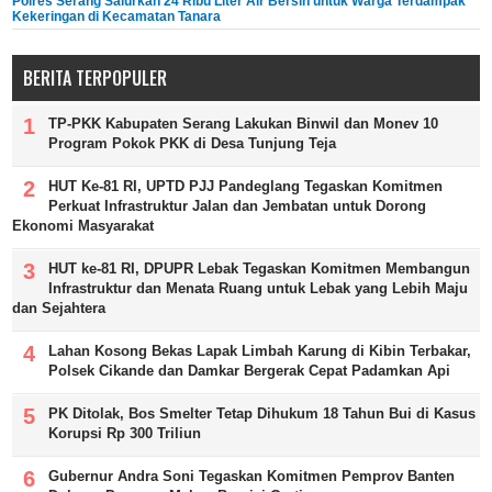
Polres Serang Salurkan 24 Ribu Liter Air Bersih untuk Warga Terdampak
Kekeringan di Kecamatan Tanara
BERITA TERPOPULER
TP-PKK Kabupaten Serang Lakukan Binwil dan Monev 10
Program Pokok PKK di Desa Tunjung Teja
HUT Ke-81 RI, UPTD PJJ Pandeglang Tegaskan Komitmen
Perkuat Infrastruktur Jalan dan Jembatan untuk Dorong
Ekonomi Masyarakat
HUT ke-81 RI, DPUPR Lebak Tegaskan Komitmen Membangun
Infrastruktur dan Menata Ruang untuk Lebak yang Lebih Maju
dan Sejahtera
Lahan Kosong Bekas Lapak Limbah Karung di Kibin Terbakar,
Polsek Cikande dan Damkar Bergerak Cepat Padamkan Api
PK Ditolak, Bos Smelter Tetap Dihukum 18 Tahun Bui di Kasus
Korupsi Rp 300 Triliun
Gubernur Andra Soni Tegaskan Komitmen Pemprov Banten