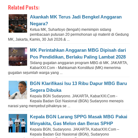
Related Posts:
Akankah MK Terus Jadi Bengkel Anggaran
Negara?
Ketua MK, Suhartoyo (tengah) memimpin sidang
pembacaan putusan 20 permohonan uji materiil di Gedung
MK, Jakarta, Kamis, 30 Juli 2026.& ...
MK Perintahkan Anggaran MBG Dipisah dari
Pos Pendidikan, Berlaku Paling Lambat 2028
Sidang gugatan anggaran program MBG di MK. JAKARTA,
KabarXXI.Com - Mahkamah Konstitusi (MK) menerima
gugatan sejumlah warga yang ...
BGN Klarifikasi Isu 13 Ribu Dapur MBG Baru
Segera Dibuka
Kepala BGN Sudaryono. JAKARTA, KabarXXI.Com -
Kepala Badan Gizi Nasional (BGN) Sudaryono menepis
narasi yang menyebut pihaknya se ...
Kepala BGN Larang SPPG Masak MBG Pakai
Minyakita, Gas Melon dan Beras SPHP
Kepala BGN, Sudaryono. JAKARTA, KabarXXI.Com –
Kepala Badan Gizi Nasional (BGN), Sudaryono