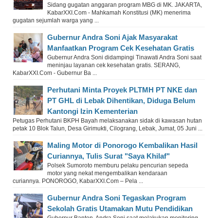
Sidang gugatan anggaran program MBG di MK. JAKARTA,
KabarXXI.Com - Mahkamah Konstitusi (MK) menerima
gugatan sejumlah warga yang ...
Gubernur Andra Soni Ajak Masyarakat
Manfaatkan Program Cek Kesehatan Gratis
Gubernur Andra Soni didampingi Tinawati Andra Soni saat
meninjau layanan cek kesehatan gratis. SERANG,
KabarXXI.Com - Gubernur Ba ...
Perhutani Minta Proyek PLTMH PT NKE dan
PT GHL di Lebak Dihentikan, Diduga Belum
Kantongi Izin Kementerian
Petugas Perhutani BKPH Bayah melaksanakan sidak di kawasan hutan
petak 10 Blok Talun, Desa Girimukti, Cilograng, Lebak, Jumat, 05 Juni ...
Maling Motor di Ponorogo Kembalikan Hasil
Curiannya, Tulis Surat "Saya Khilaf"
Polsek Sumoroto memburu pelaku pencurian sepeda
motor yang nekat mengembalikan kendaraan
curiannya. PONOROGO, KabarXXI.Com – Pela ...
Gubernur Andra Soni Tegaskan Program
Sekolah Gratis Utamakan Mutu Pendidikan