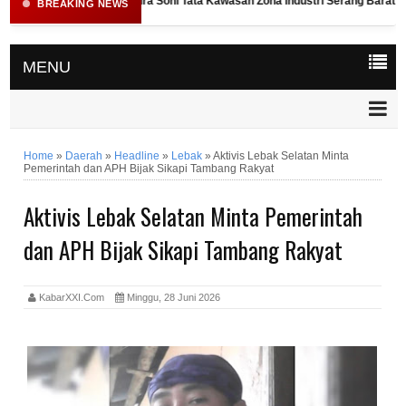
Gubernur Andra Soni Tata Kawasan Zona Industri Serang Barat
BREAKING NEWS
MENU
Home
»
Daerah
»
Headline
»
Lebak
»
Aktivis Lebak Selatan Minta
Pemerintah dan APH Bijak Sikapi Tambang Rakyat
Aktivis Lebak Selatan Minta Pemerintah
dan APH Bijak Sikapi Tambang Rakyat
KabarXXI.Com
Minggu, 28 Juni 2026