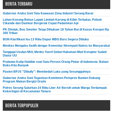
BERITA TERBARU
Gubernur Andra Soni Tata Kawasan Zona Industri Serang Barat
Lahan Kosong Bekas Lapak Limbah Karung di Kibin Terbakar, Polsek
Cikande dan Damkar Bergerak Cepat Padamkan Api
PK Ditolak, Bos Smelter Tetap Dihukum 18 Tahun Bui di Kasus Korupsi Rp
300 Triliun
BGN Klarifikasi Isu 13 Ribu Dapur MBG Baru Segera Dibuka
Menkes Mengaku Sedih dengar Komentar Nirempati Nakes ke Masyarakat
Tanggapi Usulan MUI, Menko Yusril Sebut Hukuman Mati Koruptor Sudah
Diatur UU
Prabowo Kutip Habibie soal Satu Persen Orang Pintar di Indonesia: Bahan
Baku Kita Banyak
Pasien BPJS "Dibully": Membedah Luka yang Sesungguhnya
Gubernur Andra Soni Tegaskan Komitmen Pemprov Banten Dukung
Program Makan Bergizi Gratis
Polres Serang Salurkan 24 Ribu Liter Air Bersih untuk Warga Terdampak
Kekeringan di Kecamatan Tanara
BERITA TERPOPULER