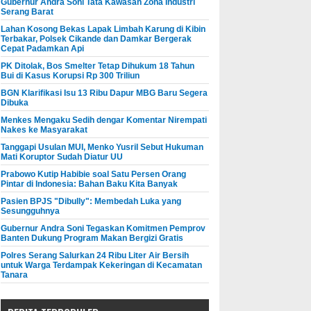
Gubernur Andra Soni Tata Kawasan Zona Industri
Serang Barat
Lahan Kosong Bekas Lapak Limbah Karung di Kibin
Terbakar, Polsek Cikande dan Damkar Bergerak
Cepat Padamkan Api
PK Ditolak, Bos Smelter Tetap Dihukum 18 Tahun
Bui di Kasus Korupsi Rp 300 Triliun
BGN Klarifikasi Isu 13 Ribu Dapur MBG Baru Segera
Dibuka
Menkes Mengaku Sedih dengar Komentar Nirempati
Nakes ke Masyarakat
Tanggapi Usulan MUI, Menko Yusril Sebut Hukuman
Mati Koruptor Sudah Diatur UU
Prabowo Kutip Habibie soal Satu Persen Orang
Pintar di Indonesia: Bahan Baku Kita Banyak
Pasien BPJS "Dibully": Membedah Luka yang
Sesungguhnya
Gubernur Andra Soni Tegaskan Komitmen Pemprov
Banten Dukung Program Makan Bergizi Gratis
Polres Serang Salurkan 24 Ribu Liter Air Bersih
untuk Warga Terdampak Kekeringan di Kecamatan
Tanara